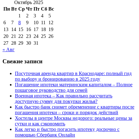
Октябрь 2025
Пн
Вт
Ср
Чт
Пт
Сб
Вс
1
2
3
4
5
6
7
8
9
10
11
12
13
14
15
16
17
18
19
20
21
22
23
24
25
26
27
28
29
30
31
« Авг
Свежие записи
Посуточная аренда квартир в Краснодаре: полный гид
по выбору и бронированию в 2025 году
Погашение ипотеки материнским капиталом – Полное
пошаговое руководство для семей
Военная ипотека – Как правильно рассчитать
доступную сумму для покупки жилья?
Как быстро банк снимет обременение с квартиры после
погашения ипотеки – сроки и порядок действий
Хостелы в центре Москвы недорого: реальные цены за
сутки и как сэкономить
Как легко и быстро погасить ипотеку досрочно с
помощью Сбербанк Онлайн