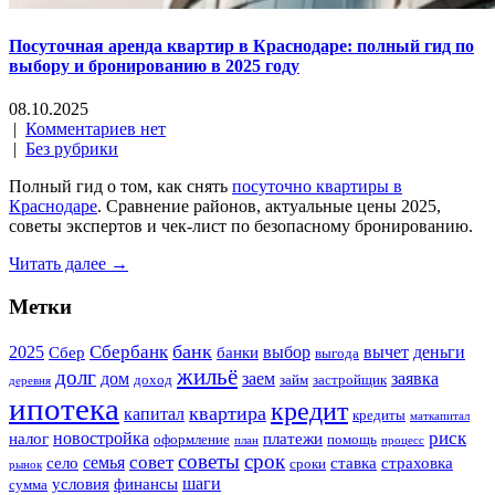
Посуточная аренда квартир в Краснодаре: полный гид по
выбору и бронированию в 2025 году
08.10.2025
|
Комментариев нет
|
Без рубрики
Полный гид о том, как снять
посуточно квартиры в
Краснодаре
. Сравнение районов, актуальные цены 2025,
советы экспертов и чек-лист по безопасному бронированию.
Читать далее →
Метки
банк
Сбербанк
2025
выбор
вычет
деньги
Сбер
банки
выгода
жильё
долг
дом
заем
заявка
доход
займ
застройщик
деревня
ипотека
кредит
квартира
капитал
кредиты
маткапитал
риск
новостройка
налог
платежи
оформление
помощь
план
процесс
советы
срок
совет
семья
село
ставка
страховка
сроки
рынок
шаги
условия
финансы
сумма