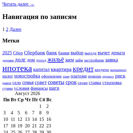
Читать далее →
Навигация по записям
1
2
Далее
Метки
банк
Сбербанк
2025
выбор
вычет
деньги
Сбер
банки
выгода
жильё
долг
дом
заем
заявка
доход
займ
застройщик
деревня
ипотека
кредит
квартира
капитал
кредиты
маткапитал
риск
новостройка
налог
платежи
оформление
помощь
план
процесс
советы
срок
совет
семья
село
ставка
страховка
сроки
рынок
шаги
условия
финансы
сумма
Август 2026
Пн
Вт
Ср
Чт
Пт
Сб
Вс
1
2
3
4
5
6
7
8
9
10
11
12
13
14
15
16
17
18
19
20
21
22
23
24
25
26
27
28
29
30