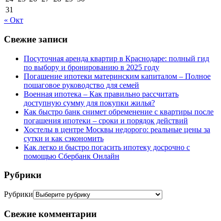
31
« Окт
Свежие записи
Посуточная аренда квартир в Краснодаре: полный гид
по выбору и бронированию в 2025 году
Погашение ипотеки материнским капиталом – Полное
пошаговое руководство для семей
Военная ипотека – Как правильно рассчитать
доступную сумму для покупки жилья?
Как быстро банк снимет обременение с квартиры после
погашения ипотеки – сроки и порядок действий
Хостелы в центре Москвы недорого: реальные цены за
сутки и как сэкономить
Как легко и быстро погасить ипотеку досрочно с
помощью Сбербанк Онлайн
Рубрики
Рубрики
Свежие комментарии