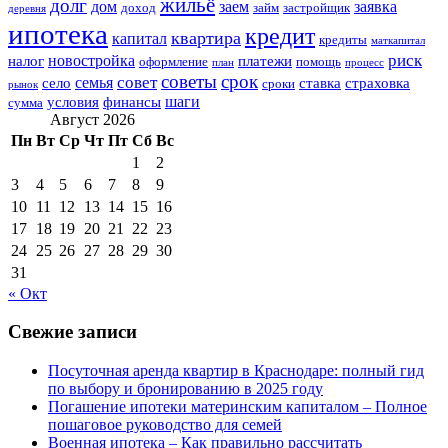
жильё
долг
дом
заем
заявка
доход
займ
застройщик
деревня
ипотека
кредит
квартира
капитал
кредиты
маткапитал
риск
новостройка
налог
платежи
оформление
помощь
план
процесс
советы
срок
совет
семья
село
ставка
страховка
сроки
рынок
шаги
условия
финансы
сумма
Август 2026
Пн
Вт
Ср
Чт
Пт
Сб
Вс
1
2
3
4
5
6
7
8
9
10
11
12
13
14
15
16
17
18
19
20
21
22
23
24
25
26
27
28
29
30
31
« Окт
Свежие записи
Посуточная аренда квартир в Краснодаре: полный гид
по выбору и бронированию в 2025 году
Погашение ипотеки материнским капиталом – Полное
пошаговое руководство для семей
Военная ипотека – Как правильно рассчитать