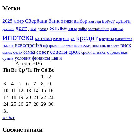
Метки
банк
Сбербанк
2025
выбор
вычет
деньги
Сбер
банки
выгода
жильё
долг
дом
заем
заявка
доход
займ
застройщик
деревня
ипотека
кредит
квартира
капитал
кредиты
маткапитал
риск
новостройка
налог
платежи
оформление
помощь
план
процесс
советы
срок
совет
семья
село
ставка
страховка
сроки
рынок
шаги
условия
финансы
сумма
Август 2026
Пн
Вт
Ср
Чт
Пт
Сб
Вс
1
2
3
4
5
6
7
8
9
10
11
12
13
14
15
16
17
18
19
20
21
22
23
24
25
26
27
28
29
30
31
« Окт
Свежие записи