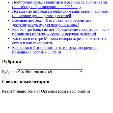
Посуточная аренда квартир в Краснодаре: полный гид
по выбору и бронированию в 2025 году
Погашение ипотеки материнским капиталом – Полное
пошаговое руководство для семей
Военная ипотека – Как правильно рассчитать
доступную сумму для покупки жилья?
Как быстро банк снимет обременение с квартиры после
погашения ипотеки – сроки и порядок действий
Хостелы в центре Москвы недорого: реальные цены за
сутки и как сэкономить
Как легко и быстро погасить ипотеку досрочно с
помощью Сбербанк Онлайн
Рубрики
Рубрики
Свежие комментарии
КвартФинанс Тема от Организаторы мероприятий