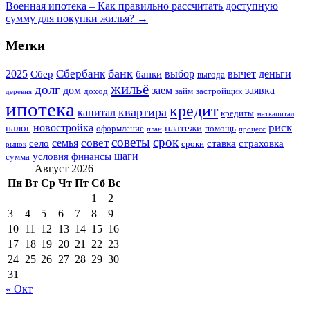
Военная ипотека – Как правильно рассчитать доступную
сумму для покупки жилья?
→
Метки
банк
Сбербанк
2025
выбор
вычет
деньги
Сбер
банки
выгода
жильё
долг
дом
заем
заявка
доход
займ
застройщик
деревня
ипотека
кредит
квартира
капитал
кредиты
маткапитал
риск
новостройка
налог
платежи
оформление
помощь
план
процесс
советы
срок
совет
семья
село
ставка
страховка
сроки
рынок
шаги
условия
финансы
сумма
Август 2026
Пн
Вт
Ср
Чт
Пт
Сб
Вс
1
2
3
4
5
6
7
8
9
10
11
12
13
14
15
16
17
18
19
20
21
22
23
24
25
26
27
28
29
30
31
« Окт