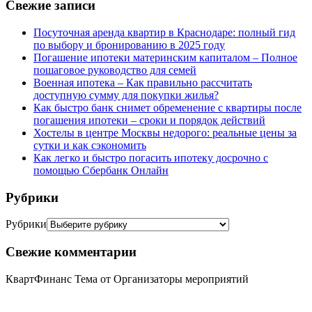
Свежие записи
Посуточная аренда квартир в Краснодаре: полный гид
по выбору и бронированию в 2025 году
Погашение ипотеки материнским капиталом – Полное
пошаговое руководство для семей
Военная ипотека – Как правильно рассчитать
доступную сумму для покупки жилья?
Как быстро банк снимет обременение с квартиры после
погашения ипотеки – сроки и порядок действий
Хостелы в центре Москвы недорого: реальные цены за
сутки и как сэкономить
Как легко и быстро погасить ипотеку досрочно с
помощью Сбербанк Онлайн
Рубрики
Рубрики
Свежие комментарии
КвартФинанс Тема от Организаторы мероприятий