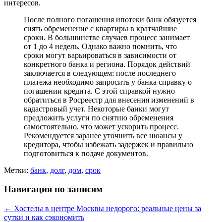
интересов.
После полного погашения ипотеки банк обязуется
снять обременение с квартиры в кратчайшие
сроки. В большинстве случаев процесс занимает
от 1 до 4 недель. Однако важно помнить, что
сроки могут варьироваться в зависимости от
конкретного банка и региона. Порядок действий
заключается в следующем: после последнего
платежа необходимо запросить у банка справку о
погашении кредита. С этой справкой нужно
обратиться в Росреестр для внесения изменений в
кадастровый учет. Некоторые банки могут
предложить услуги по снятию обременения
самостоятельно, что может ускорить процесс.
Рекомендуется заранее уточнить все нюансы у
кредитора, чтобы избежать задержек и правильно
подготовиться к подаче документов.
Метки:
банк
,
долг
,
дом
,
срок
Навигация по записям
←
Хостелы в центре Москвы недорого: реальные цены за
сутки и как сэкономить