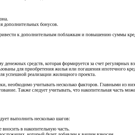
она.
ия дополнительных бонусов.
 привести к дополнительным поблажкам и повышению суммы кре
у денежных средств, которая формируется за счет регулярных в
ьзованы для приобретения жилья или погашения ипотечного кре
ля успешной реализации жилищного проекта.
ки, необходимо учитывать несколько факторов. Главными из них
ование. Также следует учитывать, что накопительная часть може
дует выполнить несколько шагов:
те вносить в накопительную часть.
нослужащих, который будет добавлен к вашим взносам.