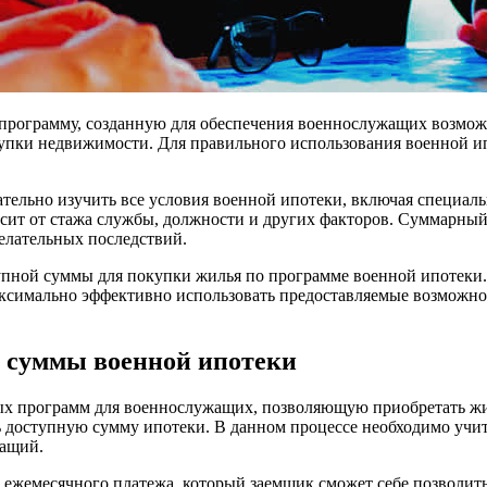
программу, созданную для обеспечения военнослужащих возмож
пки недвижимости. Для правильного использования военной ипо
тельно изучить все условия военной ипотеки, включая специа
исит от стажа службы, должности и других факторов. Суммарный
елательных последствий.
тупной суммы для покупки жилья по программе военной ипотек
ксимально эффективно использовать предоставляемые возможнос
 суммы военной ипотеки
ых программ для военнослужащих, позволяющую приобретать жил
ь доступную сумму ипотеки. В данном процессе необходимо учит
жащий.
жемесячного платежа, который заемщик сможет себе позволить. 