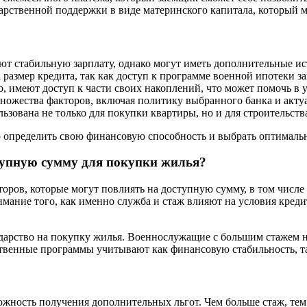
дарственной поддержки в виде материнского капитала, который 
 стабильную зарплату, однако могут иметь дополнительные ист
размер кредита, так как доступ к программе военной ипотеки з
, имеют доступ к части своих накоплений, что может помочь в 
множества факторов, включая политику выбранного банка и акту
ьзована не только для покупки квартиры, но и для строительства
определить свою финансовую способность и выбрать оптимальн
тупную сумму для покупки жилья?
ров, которые могут повлиять на доступную сумму, в том числе
имание того, как именно служба и стаж влияют на условия кред
ударство на покупку жилья. Военнослужащие с большим стажем н
арственные программы учитывают как финансовую стабильность, 
зможность получения дополнительных льгот. Чем больше стаж, т