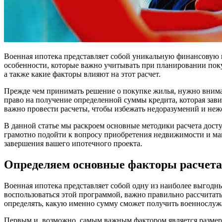
Военная ипотека представляет собой уникальную финансовую 
особенности, которые важно учитывать при планировании поку
а также какие факторы влияют на этот расчет.
Прежде чем принимать решение о покупке жилья, нужно внима
право на получение определенной суммы кредита, которая зав
важно провести расчеты, чтобы избежать недоразумений и неж
В данной статье мы раскроем основные методики расчета дос
грамотно подойти к вопросу приобретения недвижимости и ма
завершения вашего ипотечного проекта.
Определяем основные факторы расчета
Военная ипотека представляет собой одну из наиболее выгодн
воспользоваться этой программой, важно правильно рассчитат
определять, какую именно сумму сможет получить военнослу
Первым и, возможно, самым важным фактором является размер е