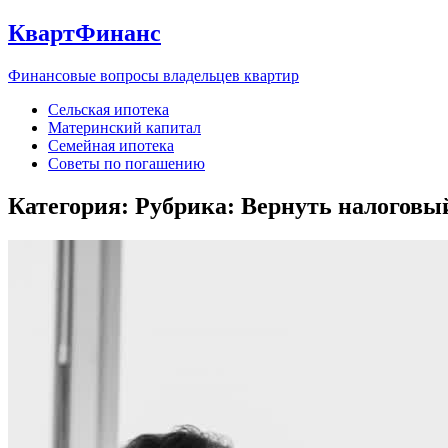
КвартФинанс
Финансовые вопросы владельцев квартир
Сельская ипотека
Материнский капитал
Семейная ипотека
Советы по погашению
Категория: Рубрика:
Вернуть налоговы