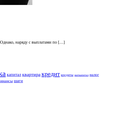
 Однако, наряду с выплатами по […]
ка
кредит
квартира
капитал
налог
кредиты
маткапитал
шаги
инансы