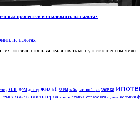
ченных процентов и сэкономить на налогах
мить на налогах
гих россиян, позволяя реализовать мечту о собственном жилье.
ипоте
жильё
долг
дом
заем
заявка
доход
займ
застройщик
вня
советы
срок
совет
семья
о
ставка
страховка
условия
ф
сроки
сумма