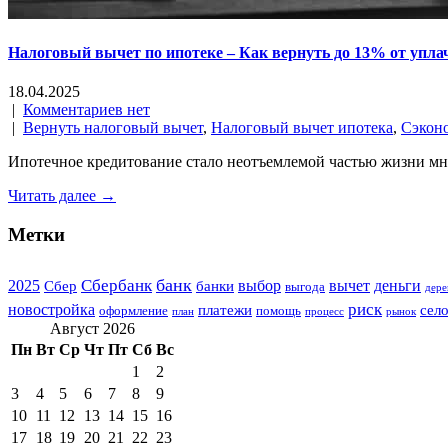
Налоговый вычет по ипотеке – Как вернуть до 13% от упла
18.04.2025
|
Комментариев нет
|
Вернуть налоговый вычет
,
Налоговый вычет ипотека
,
Сэконо
Ипотечное кредитование стало неотъемлемой частью жизни мно
Читать далее →
Метки
банк
Сбербанк
2025
выбор
вычет
деньги
Сбер
банки
выгода
дере
риск
новостройка
платежи
сел
оформление
помощь
план
процесс
рынок
Август 2026
Пн
Вт
Ср
Чт
Пт
Сб
Вс
1
2
3
4
5
6
7
8
9
10
11
12
13
14
15
16
17
18
19
20
21
22
23