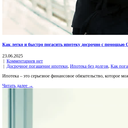
Как легко и быстро погасить ипотеку досрочно с помощью
23.06.2025
|
Комментариев нет
|
Досрочное погашение ипотеки
,
Ипотека без долгов
,
Как пога
Ипотека – это серьезное финансовое обязательство, которое м
Читать далее →