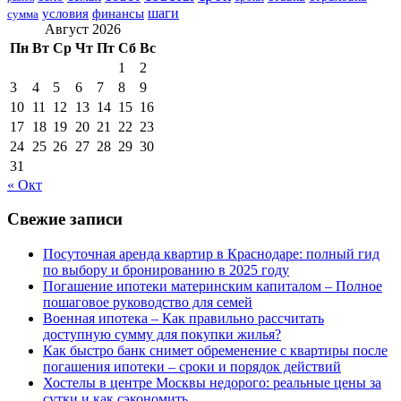
шаги
условия
финансы
сумма
Август 2026
Пн
Вт
Ср
Чт
Пт
Сб
Вс
1
2
3
4
5
6
7
8
9
10
11
12
13
14
15
16
17
18
19
20
21
22
23
24
25
26
27
28
29
30
31
« Окт
Свежие записи
Посуточная аренда квартир в Краснодаре: полный гид
по выбору и бронированию в 2025 году
Погашение ипотеки материнским капиталом – Полное
пошаговое руководство для семей
Военная ипотека – Как правильно рассчитать
доступную сумму для покупки жилья?
Как быстро банк снимет обременение с квартиры после
погашения ипотеки – сроки и порядок действий
Хостелы в центре Москвы недорого: реальные цены за
сутки и как сэкономить