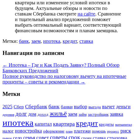
квартиры или изменение условий ипотеки в
будущем. Актуальные обзоры и новости по
ставкам Сбербанка смотрите
на сайте
. Сравнение
и тщательный анализ предложений поможет
выбрать оптимальный вариант, соответствующий
финансовым возможностям и планам заемщика.
Метки:
банк
,
заем
,
ипотека
,
кредит
,
ставка
Навигация по записям
←
Ипотека – Где и Как Подать Заявку? Полный Обзор
Банковских Предложений
Полное руководство по налоговому вычету на ипотечные
проценты – советы и рекомендации
→
Метки
банк
Сбербанк
2025
выбор
вычет
деньги
Сбер
банки
выгода
жильё
долг
дом
заем
заявка
доход
займ
застройщик
деревня
ипотека
кредит
квартира
капитал
кредиты
маткапитал
риск
новостройка
налог
платежи
оформление
помощь
план
процесс
советы
срок
совет
семья
село
ставка
страховка
сроки
рынок