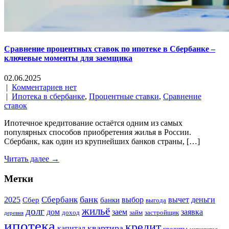
Сравнение процентных ставок по ипотеке в Сбербанке –
ключевые моменты для заемщика
02.06.2025
|
Комментариев нет
|
Ипотека в сбербанке
,
Процентные ставки
,
Сравнение
ставок
Ипотечное кредитование остаётся одним из самых
популярных способов приобретения жилья в России.
Сбербанк, как один из крупнейших банков страны, […]
Читать далее →
Метки
банк
Сбербанк
2025
выбор
вычет
деньги
Сбер
банки
выгода
жильё
долг
дом
заем
заявка
доход
займ
застройщик
деревня
ипотека
кредит
квартира
капитал
кредиты