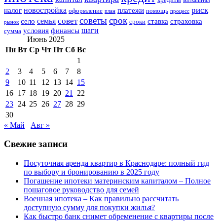
маткапитал
риск
новостройка
налог
платежи
оформление
помощь
план
процесс
советы
срок
совет
семья
село
ставка
страховка
сроки
рынок
шаги
условия
финансы
сумма
Июнь 2025
Пн
Вт
Ср
Чт
Пт
Сб
Вс
1
2
3
4
5
6
7
8
9
10
11
12
13
14
15
16
17
18
19
20
21
22
23
24
25
26
27
28
29
30
« Май
Авг »
Свежие записи
Посуточная аренда квартир в Краснодаре: полный гид
по выбору и бронированию в 2025 году
Погашение ипотеки материнским капиталом – Полное
пошаговое руководство для семей
Военная ипотека – Как правильно рассчитать
доступную сумму для покупки жилья?
Как быстро банк снимет обременение с квартиры после