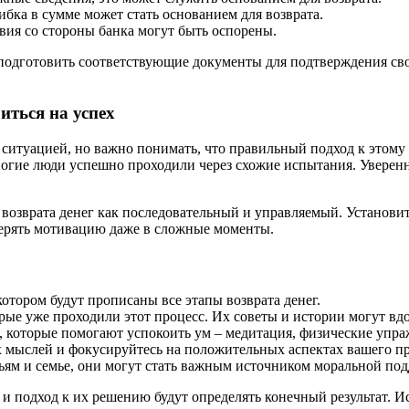
ибка в сумме может стать основанием для возврата.
ия со стороны банка могут быть оспорены.
дготовить соответствующие документы для подтверждения своих
иться на успех
й ситуацией, но важно понимать, что правильный подход к этом
многие люди успешно проходили через схожие испытания. Уверенн
 возврата денег как последовательный и управляемый. Установите
терять мотивацию даже в сложные моменты.
отором будут прописаны все этапы возврата денег.
ые уже проходили этот процесс. Их советы и истории могут вдо
 которые помогают успокоить ум – медитация, физические упра
 мыслей и фокусируйтесь на положительных аспектах вашего пр
зьям и семье, они могут стать важным источником моральной по
и подход к их решению будут определять конечный результат. И