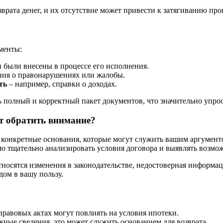
врата денег, и их отсутствие может привести к затягиванию пр
менты:
и были внесены в процессе его исполнения.
ния о правонарушениях или жалобы.
ть
– например, справки о доходах.
 полный и корректный пакет документов, что значительно упрос
ит обратить внимание?
ь конкретные основания, которые могут служить вашим аргумен
о тщательно анализировать условия договора и выявлять возмо
тносятся изменения в законодательстве, недостоверная информа
дом в вашу пользу.
равовых актах могут повлиять на условия ипотеки.
ные сведения, это может служить основанием для возврата.