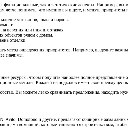
к функциональные, так и эстетические аспекты. Например, вы мо
м четче понимать, что именно вы ищете, и менять приоритеты п
наличие магазинов, школ и парков.
комнат.
 на верхних или нижних этажах.
х объектов рядом с домом.
вень отделки.
ь метод определения приоритетов. Например, выделите важные д
лее значимы.
ичные ресурсы, чтобы получить наиболее полное представление
адиционные методы. Каждый из подходов имеет свои преимуществ
ство. Вы можете легко сравнивать предложения, находить нужн
N, Avito, Domofond и другие, предлагают обширные базы данны
аницами компаний, которые занимаются строительством, чтобы 