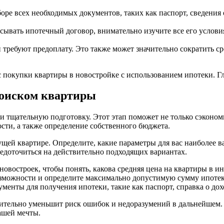
боре всех необходимых документов, таких как паспорт, сведения 
ывать ипотечный договор, внимательно изучите все его условия
требуют предоплату. Это также может значительно сократить с
 покупки квартиры в новостройке с использованием ипотеки. Гл
поиском квартиры
и тщательную подготовку. Этот этап поможет не только сэконом
сти, а также определение собственного бюджета.
ущей квартире. Определите, какие параметры для вас наиболее в
редоточиться на действительно подходящих вариантах.
овостроек, чтобы понять, какова средняя цена на квартиры в и
зможности и определите максимально допустимую сумму ипотек
енты для получения ипотеки, такие как паспорт, справка о дох
ачительно уменьшит риск ошибок и недоразумений в дальнейшем
ашей мечты.