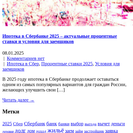
Ипотека в Сбербанке 2025 – актуальные процентные
ставки и условия для заемщиков
08.01.2025
|
Комментариев нет
|
Ипотека в Сбер
,
Процентные ставки 2025
,
Условия для
заемщиков
В 2025 году ипотека в Сбербанке продолжает оставаться
одним из самых популярных вариантов для граждан России,
желающих улучшить свои […]
Читать далее →
Метки
банк
Сбербанк
2025
выбор
вычет
деньги
Сбер
банки
выгода
жильё
долг
дом
заем
заявка
доход
займ
застройщик
деревня