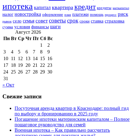
ипотека
кредит
квартира
капитал
кредиты
маткапитал
риск
новостройка
налог
платежи
оформление
помощь
план
процесс
советы
срок
совет
семья
село
ставка
страховка
сроки
рынок
шаги
условия
финансы
сумма
Август 2026
Пн
Вт
Ср
Чт
Пт
Сб
Вс
1
2
3
4
5
6
7
8
9
10
11
12
13
14
15
16
17
18
19
20
21
22
23
24
25
26
27
28
29
30
31
« Окт
Свежие записи
Посуточная аренда квартир в Краснодаре: полный гид
по выбору и бронированию в 2025 году
Погашение ипотеки материнским капиталом – Полное
пошаговое руководство для семей
Военная ипотека – Как правильно рассчитать
доступную сумму для покупки жилья?