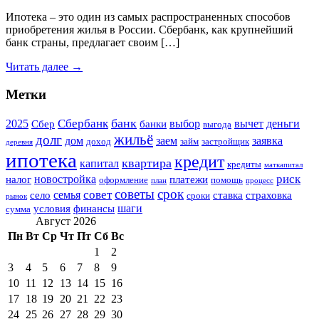
Ипотека – это один из самых распространенных способов
приобретения жилья в России. Сбербанк, как крупнейший
банк страны, предлагает своим […]
Читать далее →
Метки
банк
Сбербанк
2025
выбор
вычет
деньги
Сбер
банки
выгода
жильё
долг
дом
заем
заявка
доход
займ
застройщик
деревня
ипотека
кредит
квартира
капитал
кредиты
маткапитал
риск
новостройка
налог
платежи
оформление
помощь
план
процесс
советы
срок
совет
семья
село
ставка
страховка
сроки
рынок
шаги
условия
финансы
сумма
Август 2026
Пн
Вт
Ср
Чт
Пт
Сб
Вс
1
2
3
4
5
6
7
8
9
10
11
12
13
14
15
16
17
18
19
20
21
22
23
24
25
26
27
28
29
30