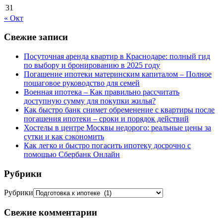
31
« Окт
Свежие записи
Посуточная аренда квартир в Краснодаре: полный гид
по выбору и бронированию в 2025 году
Погашение ипотеки материнским капиталом – Полное
пошаговое руководство для семей
Военная ипотека – Как правильно рассчитать
доступную сумму для покупки жилья?
Как быстро банк снимет обременение с квартиры после
погашения ипотеки – сроки и порядок действий
Хостелы в центре Москвы недорого: реальные цены за
сутки и как сэкономить
Как легко и быстро погасить ипотеку досрочно с
помощью Сбербанк Онлайн
Рубрики
Рубрики
Свежие комментарии