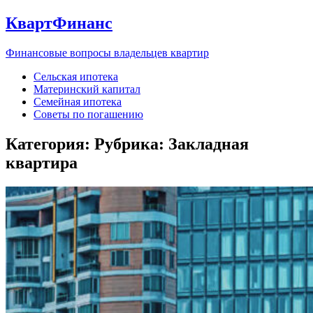
КвартФинанс
Финансовые вопросы владельцев квартир
Сельская ипотека
Материнский капитал
Семейная ипотека
Советы по погашению
Категория: Рубрика:
Закладная
квартира