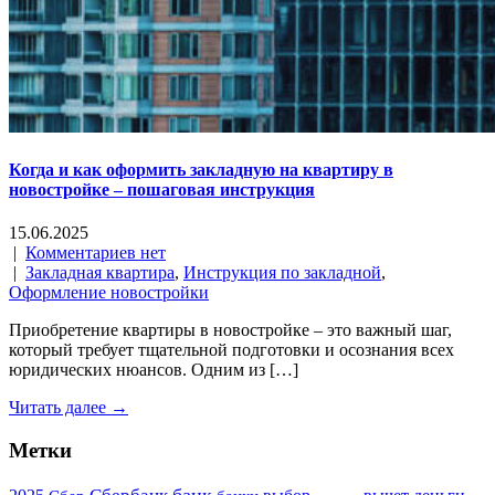
Когда и как оформить закладную на квартиру в
новостройке – пошаговая инструкция
15.06.2025
|
Комментариев нет
|
Закладная квартира
,
Инструкция по закладной
,
Оформление новостройки
Приобретение квартиры в новостройке – это важный шаг,
который требует тщательной подготовки и осознания всех
юридических нюансов. Одним из […]
Читать далее →
Метки
банк