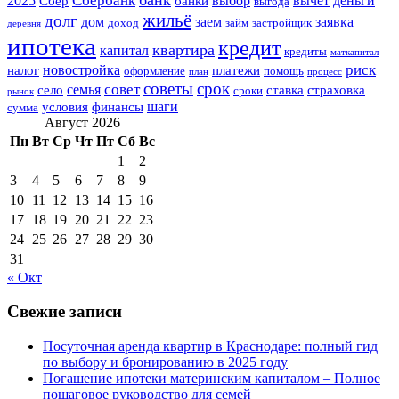
Сбербанк
2025
выбор
вычет
деньги
Сбер
банки
выгода
жильё
долг
дом
заем
заявка
доход
займ
застройщик
деревня
ипотека
кредит
квартира
капитал
кредиты
маткапитал
риск
новостройка
налог
платежи
оформление
помощь
план
процесс
советы
срок
совет
семья
село
ставка
страховка
сроки
рынок
шаги
условия
финансы
сумма
Август 2026
Пн
Вт
Ср
Чт
Пт
Сб
Вс
1
2
3
4
5
6
7
8
9
10
11
12
13
14
15
16
17
18
19
20
21
22
23
24
25
26
27
28
29
30
31
« Окт
Свежие записи
Посуточная аренда квартир в Краснодаре: полный гид
по выбору и бронированию в 2025 году
Погашение ипотеки материнским капиталом – Полное
пошаговое руководство для семей