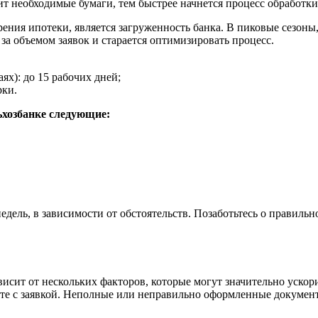
т необходимые бумаги, тем быстрее начнется процесс обработки
ния ипотеки, является загруженность банка. В пиковые сезоны, 
 за объемом заявок и старается оптимизировать процесс.
х): до 15 рабочих дней;
рки.
ьхозбанке следующие:
недель, в зависимости от обстоятельств. Позаботьтесь о правил
висит от нескольких факторов, которые могут значительно ускор
сте с заявкой. Неполные или неправильно оформленные докумен