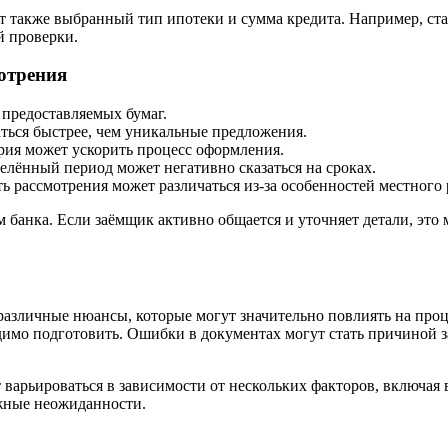
ет также выбранный тип ипотеки и сумма кредита. Например, ст
 проверки.
отрения
 предоставляемых бумаг.
ься быстрее, чем уникальные предложения.
ия может ускорить процесс оформления.
елённый период может негативно сказаться на сроках.
ь рассмотрения может различаться из-за особенностей местного
 банка. Если заёмщик активно общается и уточняет детали, это
азличные нюансы, которые могут значительно повлиять на проц
димо подготовить. Ошибки в документах могут стать причиной з
т варьироваться в зависимости от нескольких факторов, включа
ожные неожиданности.