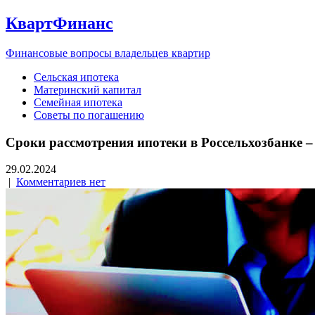
КвартФинанс
Финансовые вопросы владельцев квартир
Сельская ипотека
Материнский капитал
Семейная ипотека
Советы по погашению
Сроки рассмотрения ипотеки в Россельхозбанке 
29.02.2024
|
Комментариев нет